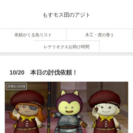
もすモス団のアジト
依頼がくる魚リスト
木工・虎の巻１
レテリオクエお助け時間
10/20 本日の討伐依頼！
日替わり討伐