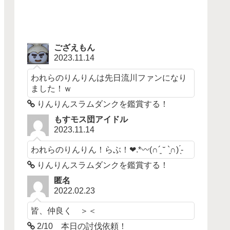
ござえもん
2023.11.14
われらのりんりんは先日流川ファンになり
ました！ｗ
りんりんスラムダンクを鑑賞する！
もすモス団アイドル
2023.11.14
われらのりんりん！らぶ！❤︎.*〰︎︎‪(∩´͈ ˘ `͈∩)︎ ̖́-‬
りんりんスラムダンクを鑑賞する！
匿名
2022.02.23
皆、仲良く ＞＜
2/10 本日の討伐依頼！