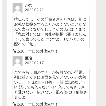
がむ
2022.02.21
喧伝って…；その配布者さんたちは、別に
お礼や挨拶をすることがよくないことだな
んて言ってないでしょ？その人はあくまで
「私に対しては」お礼や挨拶は要りません
よって言ってるだけですよ。1サバとかの
配布で「無...
2/10 本日の討伐依頼！
匿名
2022.02.17
全てもらう側のマナーが皆無なのが問題。
列に並ぶくせに画面を見ていない人が大勢
いる。（ほぼボトロ勢）・前に詰めない・
PT誘っても入らない・PT入ってもさっさ
と受けない・抜けない・配る側にPT解散さ
せるよ...
2/10 本日の討伐依頼！