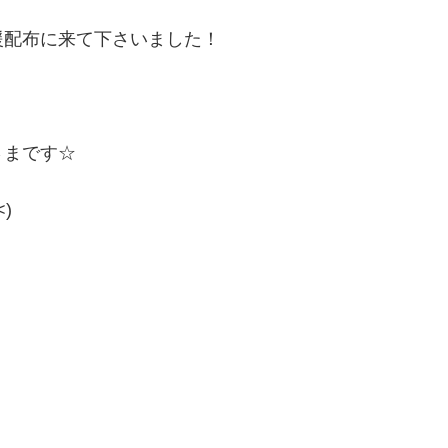
援配布に来て下さいました！
さまです☆
)