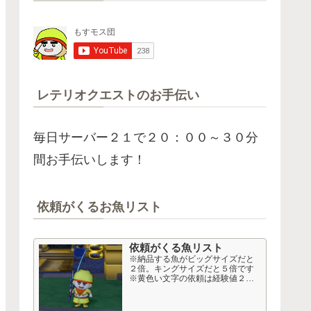
レテリオクエストのお手伝い
毎日サーバー２１で２０：００～３０分
間お手伝いします！
依頼がくるお魚リスト
依頼がくる魚リスト
※納品する魚がビッグサイズだと
２倍。キングサイズだと５倍です
※黄色い文字の依頼は経験値２
倍、おさかなコインも多め。 高額
依頼 Lv１６～２０以上から 50音
順 依頼名 釣り経験値 50音順