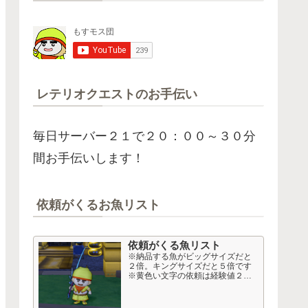
レテリオクエストのお手伝い
毎日サーバー２１で２０：００～３０分
間お手伝いします！
依頼がくるお魚リスト
依頼がくる魚リスト
※納品する魚がビッグサイズだと
２倍。キングサイズだと５倍です
※黄色い文字の依頼は経験値２
倍、おさかなコインも多め。 高額
依頼 Lv１６～２０以上から 50音
順 依頼名 釣り経験値 50音順