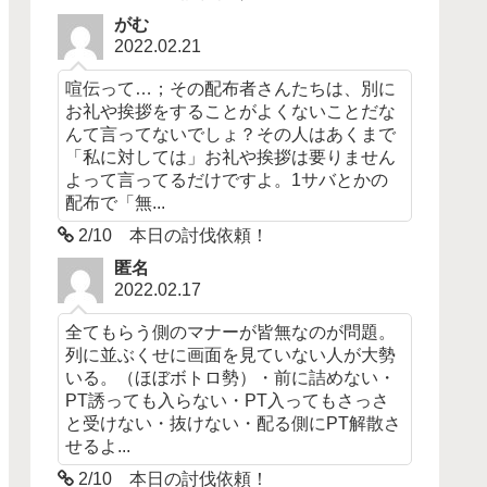
がむ
2022.02.21
喧伝って…；その配布者さんたちは、別に
お礼や挨拶をすることがよくないことだな
んて言ってないでしょ？その人はあくまで
「私に対しては」お礼や挨拶は要りません
よって言ってるだけですよ。1サバとかの
配布で「無...
2/10 本日の討伐依頼！
匿名
2022.02.17
全てもらう側のマナーが皆無なのが問題。
列に並ぶくせに画面を見ていない人が大勢
いる。（ほぼボトロ勢）・前に詰めない・
PT誘っても入らない・PT入ってもさっさ
と受けない・抜けない・配る側にPT解散さ
せるよ...
2/10 本日の討伐依頼！