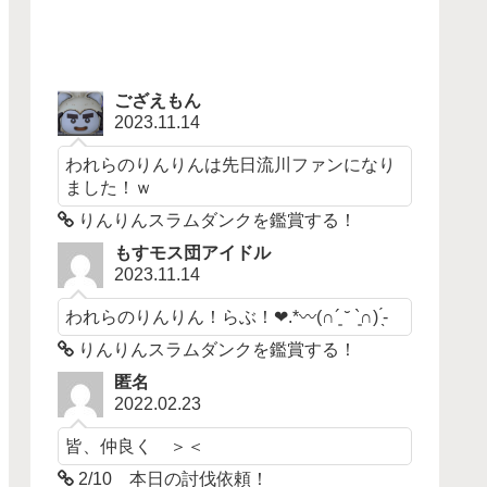
ござえもん
2023.11.14
われらのりんりんは先日流川ファンになり
ました！ｗ
りんりんスラムダンクを鑑賞する！
もすモス団アイドル
2023.11.14
われらのりんりん！らぶ！❤︎.*〰︎︎‪(∩´͈ ˘ `͈∩)︎ ̖́-‬
りんりんスラムダンクを鑑賞する！
匿名
2022.02.23
皆、仲良く ＞＜
2/10 本日の討伐依頼！