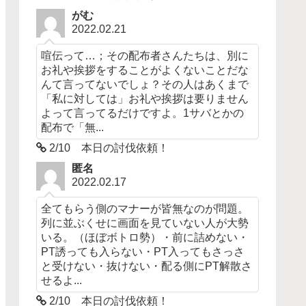
がむ
2022.02.21
喧伝って…；その配布者さんたちは、別に
お礼や挨拶をすることがよくないことだな
んて言ってないでしょ？その人はあくまで
「私に対しては」お礼や挨拶は要りません
よって言ってるだけですよ。1サバとかの
配布で「無...
2/10 本日の討伐依頼！
匿名
2022.02.17
全てもらう側のマナーが皆無なのが問題。
列に並ぶくせに画面を見ていない人が大勢
いる。（ほぼボトロ勢）・前に詰めない・
PT誘っても入らない・PT入ってもさっさ
と受けない・抜けない・配る側にPT解散さ
せるよ...
2/10 本日の討伐依頼！