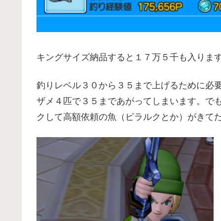
キングサイズ納品すると１７万５千も入りま
釣りレベル３０から３５まで上げるために必
ザメ４匹で３５まであがってしまいます。で
クして高額依頼の魚（ピラルクとか）がきてたら