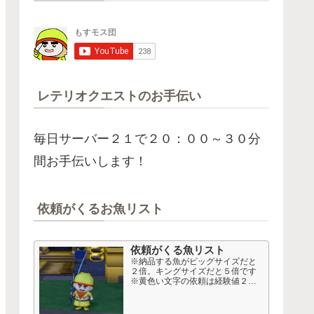
レテリオクエストのお手伝い
毎日サーバー２１で２０：００～３０分
間お手伝いします！
依頼がくるお魚リスト
依頼がくる魚リスト
※納品する魚がビッグサイズだと
２倍。キングサイズだと５倍です
※黄色い文字の依頼は経験値２
倍、おさかなコインも多め。 高額
依頼 Lv１６～２０以上から 50音
順 依頼名 釣り経験値 50音順