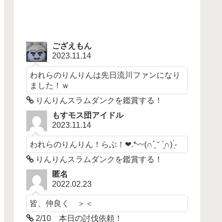
ござえもん
2023.11.14
われらのりんりんは先日流川ファンになり
ました！ｗ
りんりんスラムダンクを鑑賞する！
もすモス団アイドル
2023.11.14
われらのりんりん！らぶ！❤︎.*〰︎︎‪(∩´͈ ˘ `͈∩)︎ ̖́-‬
りんりんスラムダンクを鑑賞する！
匿名
2022.02.23
皆、仲良く ＞＜
2/10 本日の討伐依頼！