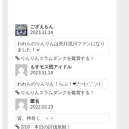
ござえもん
2023.11.14
われらのりんりんは先日流川ファンになり
ました！ｗ
りんりんスラムダンクを鑑賞する！
もすモス団アイドル
2023.11.14
われらのりんりん！らぶ！❤︎.*〰︎︎‪(∩´͈ ˘ `͈∩)︎ ̖́-‬
りんりんスラムダンクを鑑賞する！
匿名
2022.02.23
皆、仲良く ＞＜
2/10 本日の討伐依頼！