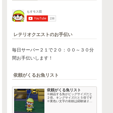
レテリオクエストのお手伝い
毎日サーバー２１で２０：００～３０分
間お手伝いします！
依頼がくるお魚リスト
依頼がくる魚リスト
※納品する魚がビッグサイズだと
２倍。キングサイズだと５倍です
※黄色い文字の依頼は経験値２
倍、おさかなコインも多め。 高額
依頼 Lv１６～２０以上から 50音
順 依頼名 釣り経験値 50音順