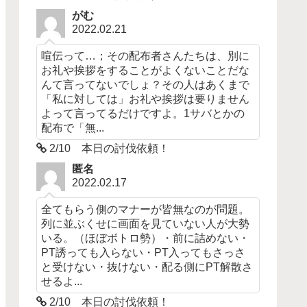
がむ
2022.02.21
喧伝って…；その配布者さんたちは、別に
お礼や挨拶をすることがよくないことだな
んて言ってないでしょ？その人はあくまで
「私に対しては」お礼や挨拶は要りません
よって言ってるだけですよ。1サバとかの
配布で「無...
2/10 本日の討伐依頼！
匿名
2022.02.17
全てもらう側のマナーが皆無なのが問題。
列に並ぶくせに画面を見ていない人が大勢
いる。（ほぼボトロ勢）・前に詰めない・
PT誘っても入らない・PT入ってもさっさ
と受けない・抜けない・配る側にPT解散さ
せるよ...
2/10 本日の討伐依頼！