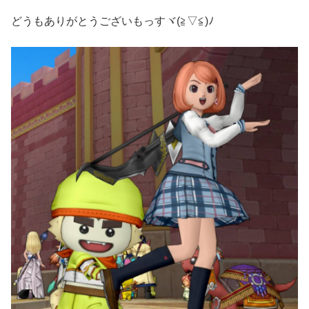
どうもありがとうございもっすヾ(≧▽≦)ﾉ