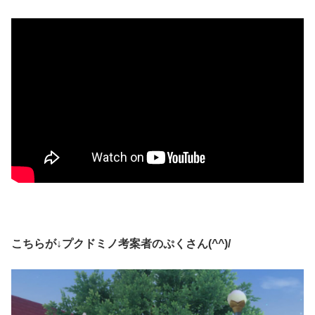
こちらが↓プクドミノ考案者のぷくさん(^^)/