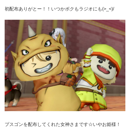
初配布ありがとー！！いつかボクもラジオにも(>_<)/
プスゴンを配布してくれた女神さまです☆いやお姫様！