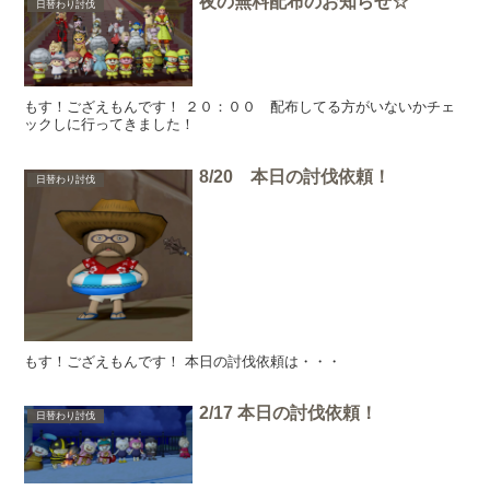
夜の無料配布のお知らせ☆
日替わり討伐
もす！ござえもんです！ ２０：００ 配布してる方がいないかチェ
ックしに行ってきました！
8/20 本日の討伐依頼！
日替わり討伐
もす！ござえもんです！ 本日の討伐依頼は・・・
2/17 本日の討伐依頼！
日替わり討伐