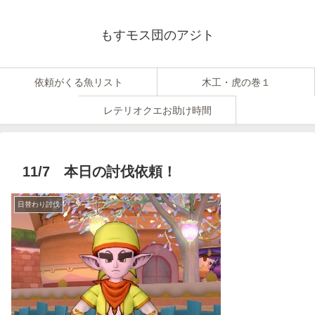
もすモス団のアジト
依頼がくる魚リスト
木工・虎の巻１
レテリオクエお助け時間
11/7 本日の討伐依頼！
日替わり討伐