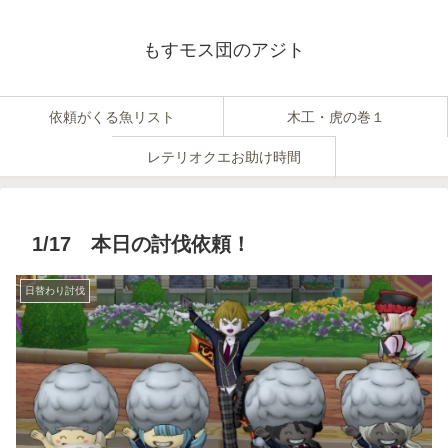
もすモス団のアジト
依頼がくる魚リスト
木工・虎の巻１
レテリオクエお助け時間
1/17 本日の討伐依頼！
日替わり討伐