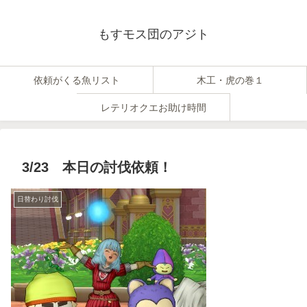
もすモス団のアジト
依頼がくる魚リスト
木工・虎の巻１
レテリオクエお助け時間
3/23 本日の討伐依頼！
日替わり討伐