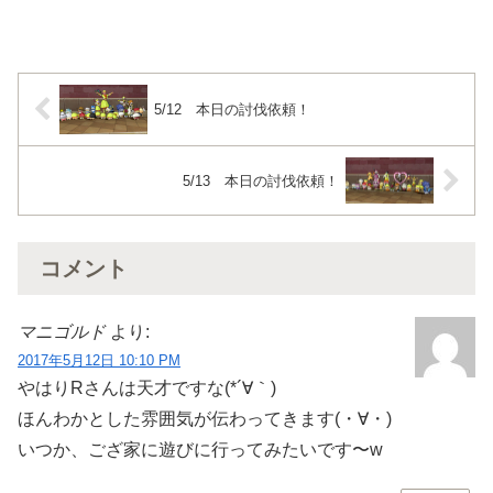
5/12 本日の討伐依頼！
5/13 本日の討伐依頼！
コメント
マニゴルド
より:
2017年5月12日 10:10 PM
やはりRさんは天才ですな(*´∀｀)
ほんわかとした雰囲気が伝わってきます(・∀・)
いつか、ござ家に遊びに行ってみたいです〜w