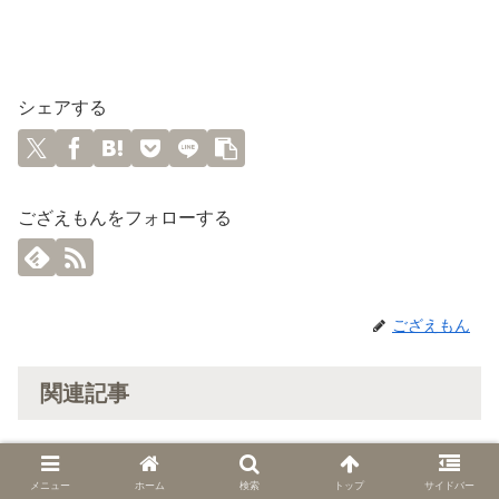
シェアする
ござえもんをフォローする
ござえもん
関連記事
1/10 本日の討伐依頼！
日替わり討伐
メニュー
ホーム
検索
トップ
サイドバー