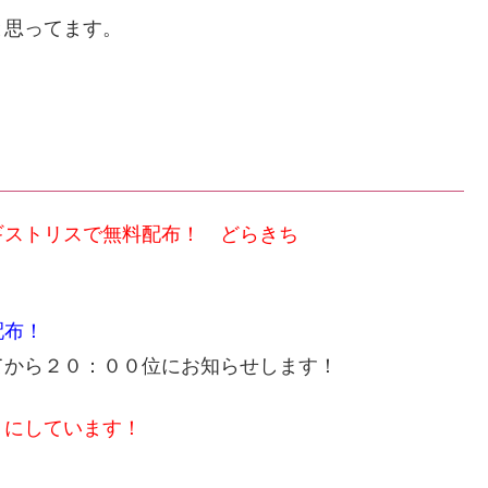
と思ってます。
ストリスで無料配布！ どらきち
配布！
てから２０：００位にお知らせします！
うにしています！