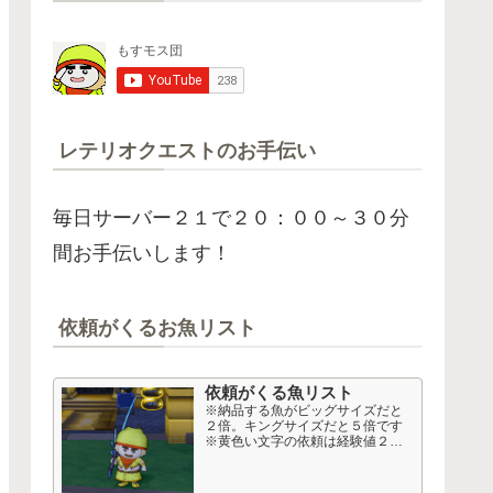
レテリオクエストのお手伝い
毎日サーバー２１で２０：００～３０分
間お手伝いします！
依頼がくるお魚リスト
依頼がくる魚リスト
※納品する魚がビッグサイズだと
２倍。キングサイズだと５倍です
※黄色い文字の依頼は経験値２
倍、おさかなコインも多め。 高額
依頼 Lv１６～２０以上から 50音
順 依頼名 釣り経験値 50音順