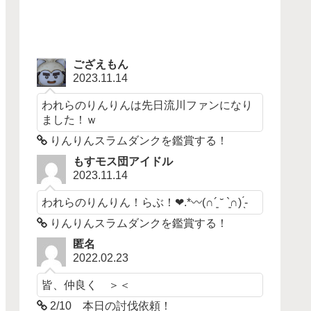
ござえもん
2023.11.14
われらのりんりんは先日流川ファンになり
ました！ｗ
りんりんスラムダンクを鑑賞する！
もすモス団アイドル
2023.11.14
われらのりんりん！らぶ！❤︎.*〰︎︎‪(∩´͈ ˘ `͈∩)︎ ̖́-‬
りんりんスラムダンクを鑑賞する！
匿名
2022.02.23
皆、仲良く ＞＜
2/10 本日の討伐依頼！