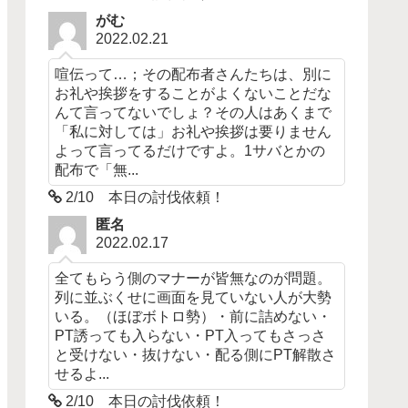
がむ
2022.02.21
喧伝って…；その配布者さんたちは、別に
お礼や挨拶をすることがよくないことだな
んて言ってないでしょ？その人はあくまで
「私に対しては」お礼や挨拶は要りません
よって言ってるだけですよ。1サバとかの
配布で「無...
2/10 本日の討伐依頼！
匿名
2022.02.17
全てもらう側のマナーが皆無なのが問題。
列に並ぶくせに画面を見ていない人が大勢
いる。（ほぼボトロ勢）・前に詰めない・
PT誘っても入らない・PT入ってもさっさ
と受けない・抜けない・配る側にPT解散さ
せるよ...
2/10 本日の討伐依頼！