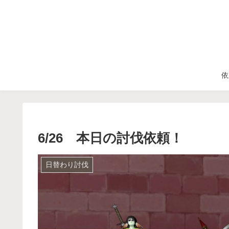
依
6/26 本日の討伐依頼！
日替わり討伐