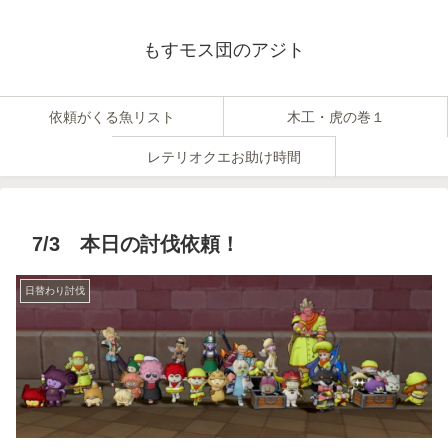
もすモス団のアジト
依頼がくる魚リスト
木工・虎の巻１
レテリオクエお助け時間
7/3 本日の討伐依頼！
日替わり討伐