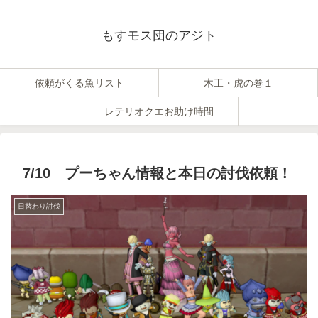
もすモス団のアジト
依頼がくる魚リスト
木工・虎の巻１
レテリオクエお助け時間
7/10 プーちゃん情報と本日の討伐依頼！
日替わり討伐