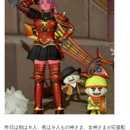
昨日は朝は８人、夜は９人もの神さま、女神さまが応援配