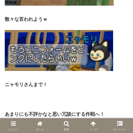
散々な言われようｗ
ニャモリさんまで！
あまりにも不評かなと思い冗談にする作戦へ！
メニュー
ホーム
検索
トップ
サイドバー