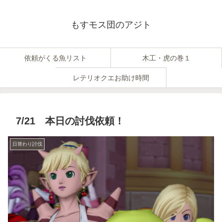
もすモス団のアジト
依頼がくる魚リスト
木工・虎の巻１
レテリオクエお助け時間
7/21 本日の討伐依頼！
日替わり討伐