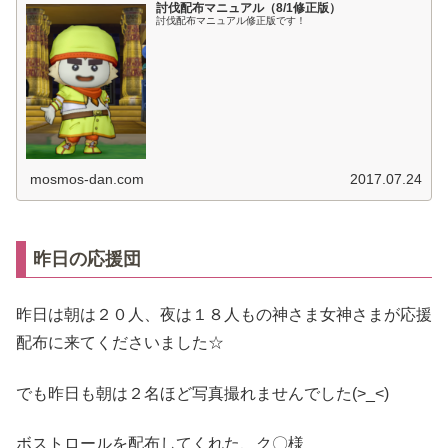
討伐配布マニュアル（8/1修正版）
討伐配布マニュアル修正版です！
mosmos-dan.com
2017.07.24
昨日の応援団
昨日は朝は２０人、夜は１８人もの神さま女神さまが応援
配布に来てくださいました☆
でも昨日も朝は２名ほど写真撮れませんでした(>_<)
ボストロールを配布してくれた、ク〇様