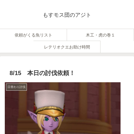
もすモス団のアジト
依頼がくる魚リスト
木工・虎の巻１
レテリオクエお助け時間
8/15 本日の討伐依頼！
日替わり討伐