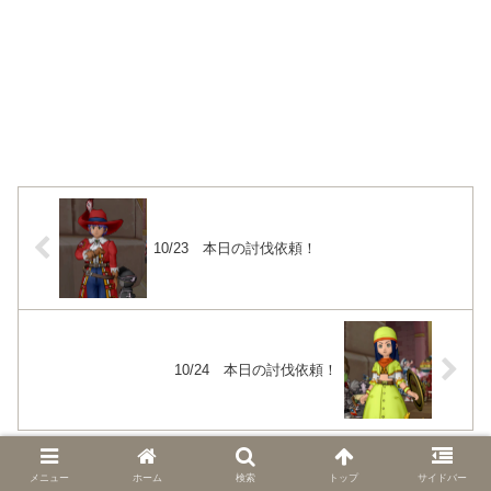
10/23 本日の討伐依頼！
10/24 本日の討伐依頼！
コメント
メニュー
ホーム
検索
トップ
サイドバー