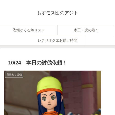
もすモス団のアジト
依頼がくる魚リスト
木工・虎の巻１
レテリオクエお助け時間
10/24 本日の討伐依頼！
日替わり討伐