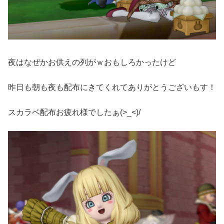
夜はなぜかお供えの列がｗおもしろかったけど
昨日も朝も夜も配布にきてくれてありがとうございもす！
スカラベ配布お疲れ様でしたぁ(>_<)/