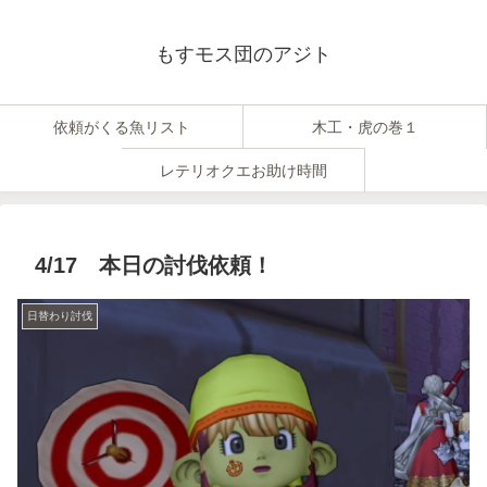
もすモス団のアジト
依頼がくる魚リスト
木工・虎の巻１
レテリオクエお助け時間
4/17 本日の討伐依頼！
日替わり討伐