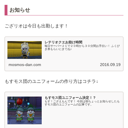
お知らせ
ござリオは今日も出勤します！
レテリオクエお助け時間
毎日サーバー２１で２０時から３０分間お手伝い！ ふくび
き券もらいにきてね♪
mosmos-dan.com
2016.09.19
もすモス団のユニフォームの作り方はコチラ↓
もすモス団ユニフォーム決定！？
もす！ござえもんです！ 今回は朝ちょっとお知らせしたも
すモス団のユニフォームの記事です。