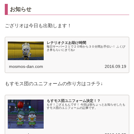
お知らせ
ござリオは今日も出勤します！
レテリオクエお助け時間
毎日サーバー２１で２０時から３０分間お手伝い！ ふくび
き券もらいにきてね♪
mosmos-dan.com
2016.09.19
もすモス団のユニフォームの作り方はコチラ↓
もすモス団ユニフォーム決定！？
もす！ござえもんです！ 今回は朝ちょっとお知らせしたも
すモス団のユニフォームの記事です。