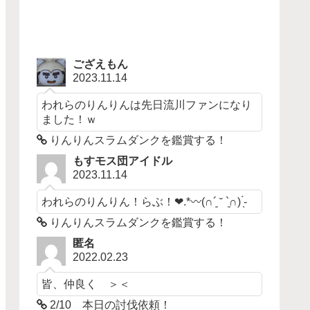
ござえもん
2023.11.14
われらのりんりんは先日流川ファンになり
ました！ｗ
りんりんスラムダンクを鑑賞する！
もすモス団アイドル
2023.11.14
われらのりんりん！らぶ！❤︎.*〰︎︎‪(∩´͈ ˘ `͈∩)︎ ̖́-‬
りんりんスラムダンクを鑑賞する！
匿名
2022.02.23
皆、仲良く ＞＜
2/10 本日の討伐依頼！