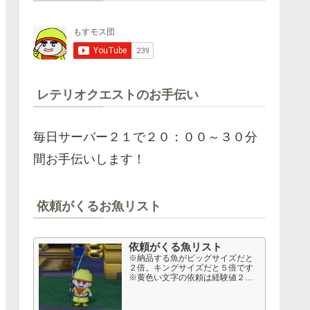
レテリオクエストのお手伝い
毎日サーバー２１で２０：００～３０分
間お手伝いします！
依頼がくるお魚リスト
依頼がくる魚リスト
※納品する魚がビッグサイズだと
２倍。キングサイズだと５倍です
※黄色い文字の依頼は経験値２
倍、おさかなコインも多め。 高額
依頼 Lv１６～２０以上から 50音
順 依頼名 釣り経験値 50音順