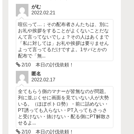
がむ
2022.02.21
喧伝って…；その配布者さんたちは、別に
お礼や挨拶をすることがよくないことだな
んて言ってないでしょ？その人はあくまで
「私に対しては」お礼や挨拶は要りません
よって言ってるだけですよ。1サバとかの
配布で「無...
2/10 本日の討伐依頼！
匿名
2022.02.17
全てもらう側のマナーが皆無なのが問題。
列に並ぶくせに画面を見ていない人が大勢
いる。（ほぼボトロ勢）・前に詰めない・
PT誘っても入らない・PT入ってもさっさ
と受けない・抜けない・配る側にPT解散さ
せるよ...
2/10 本日の討伐依頼！