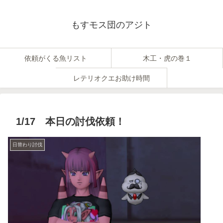
もすモス団のアジト
依頼がくる魚リスト
木工・虎の巻１
レテリオクエお助け時間
1/17 本日の討伐依頼！
日替わり討伐