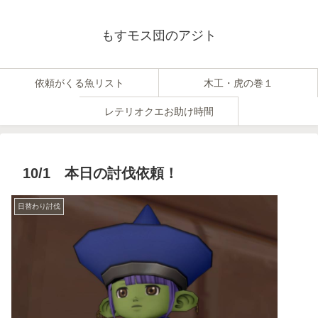
もすモス団のアジト
依頼がくる魚リスト
木工・虎の巻１
レテリオクエお助け時間
10/1 本日の討伐依頼！
日替わり討伐