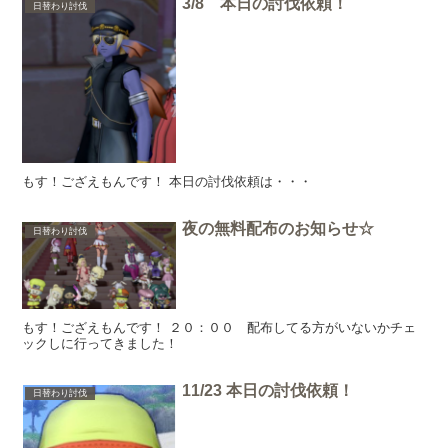
3/8 本日の討伐依頼！
日替わり討伐
もす！ござえもんです！ 本日の討伐依頼は・・・
夜の無料配布のお知らせ☆
日替わり討伐
もす！ござえもんです！ ２０：００ 配布してる方がいないかチェ
ックしに行ってきました！
11/23 本日の討伐依頼！
日替わり討伐