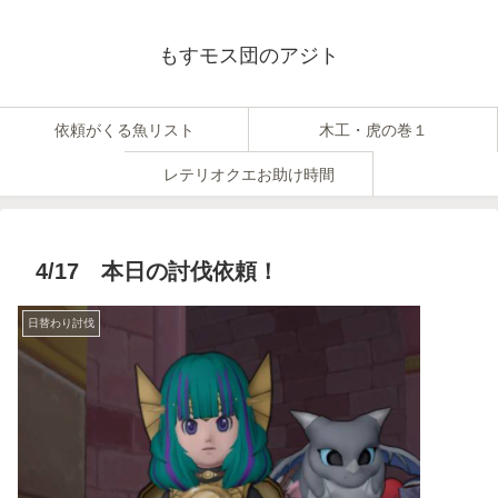
もすモス団のアジト
依頼がくる魚リスト
木工・虎の巻１
レテリオクエお助け時間
4/17 本日の討伐依頼！
日替わり討伐