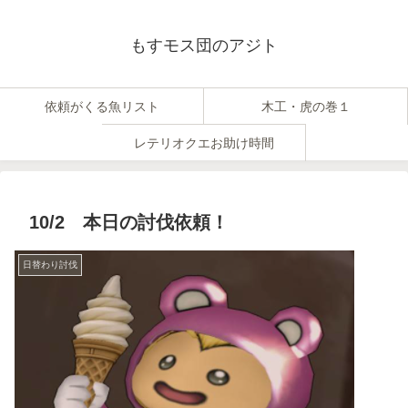
もすモス団のアジト
依頼がくる魚リスト
木工・虎の巻１
レテリオクエお助け時間
10/2 本日の討伐依頼！
日替わり討伐