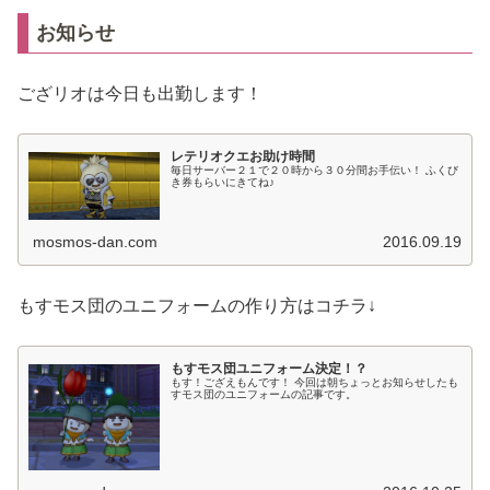
お知らせ
ござリオは今日も出勤します！
レテリオクエお助け時間
毎日サーバー２１で２０時から３０分間お手伝い！ ふくび
き券もらいにきてね♪
mosmos-dan.com
2016.09.19
もすモス団のユニフォームの作り方はコチラ↓
もすモス団ユニフォーム決定！？
もす！ござえもんです！ 今回は朝ちょっとお知らせしたも
すモス団のユニフォームの記事です。