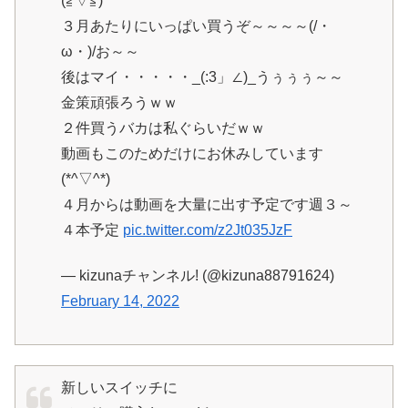
(≧▽≦)
３月あたりにいっぱい買うぞ～～～～(/・
ω・)/お～～
後はマイ・・・・・_(:3」∠)_うぅぅぅ～～
金策頑張ろうｗｗ
２件買うバカは私ぐらいだｗｗ
動画もこのためだけにお休みしています
(*^▽^*)
４月からは動画を大量に出す予定です週３～
４本予定
pic.twitter.com/z2Jt035JzF
— kizunaチャンネル! (@kizuna88791624)
February 14, 2022
新しいスイッチに