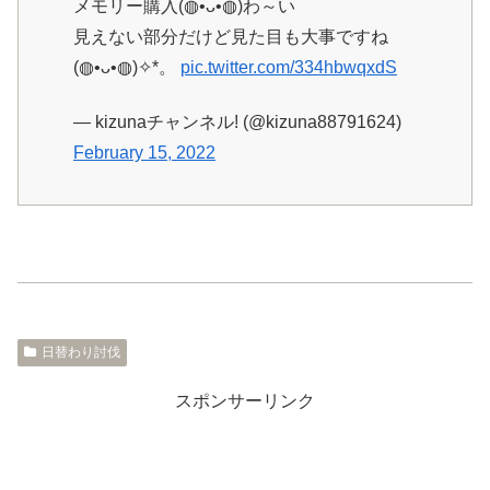
メモリー購入(◍•ᴗ•◍)わ～い
見えない部分だけど見た目も大事ですね
(◍•ᴗ•◍)✧*。
pic.twitter.com/334hbwqxdS
— kizunaチャンネル! (@kizuna88791624)
February 15, 2022
日替わり討伐
スポンサーリンク