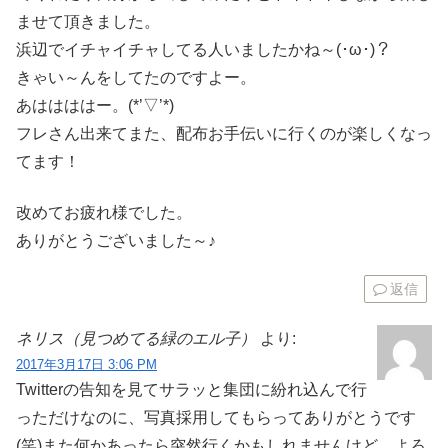
ませて頂きました。
浜辺でイチャイチャしてる人いましたかね～(･ω･)？
きゃい～んをしてたのですよー。
あははははー。(*’▽’*)
フレさん出来てまた、配布お手伝いに行くのが楽しくなっ
てます！
改めてお疲れ様でした。
ありがとうございました～♪
返信
ネリス（見つめてる緑のエル子）
より:
2017年3月17日 3:06 PM
Twitterの告知を見てサラッと集団に紛れ込んで行
っただけなのに、写真採用してもらってありがとうです
(笑)また何かあったら突然行くかもしれませんけど、よろ