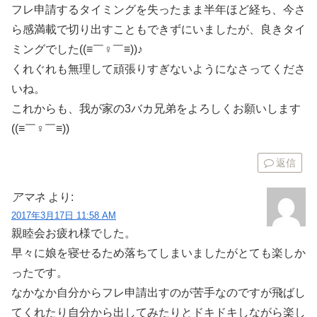
フレ申請するタイミングを失ったまま半年ほど経ち、今さ
ら感満載で切り出すこともできずにいましたが、良きタイ
ミングでした((≡￣♀￣≡))♪
くれぐれも無理して頑張りすぎないようになさってくださ
いね。
これからも、我が家の3バカ兄弟をよろしくお願いします
((≡￣♀￣≡))ゞ
返信
アマネ
より:
2017年3月17日 11:58 AM
親睦会お疲れ様でした。
早々に娘を寝せるため落ちてしまいましたがとても楽しか
ったです。
なかなか自分からフレ申請出すのが苦手なのですが飛ばし
てくれたり自分から出してみたりとドキドキしながら楽し