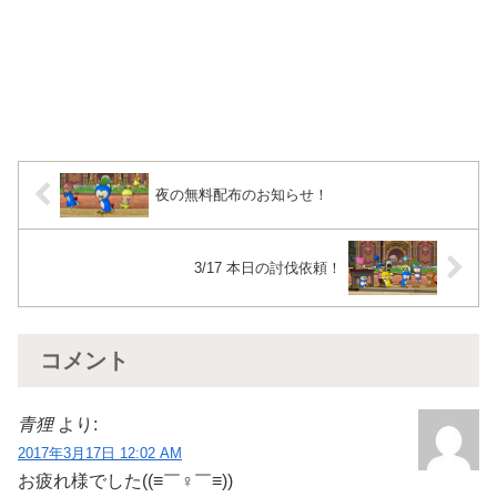
夜の無料配布のお知らせ！
3/17 本日の討伐依頼！
コメント
青狸
より:
2017年3月17日 12:02 AM
お疲れ様でした((≡￣♀￣≡))ゞ