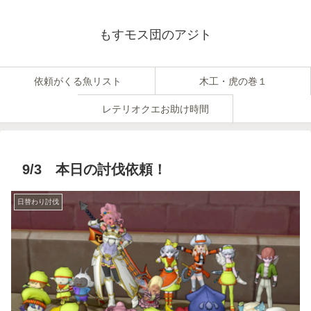
もすモス団のアジト
依頼がくる魚リスト
木工・虎の巻１
レテリオクエお助け時間
9/3 本日の討伐依頼！
日替わり討伐