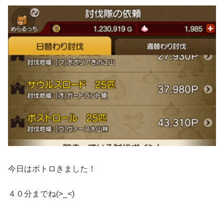
今日はボトロきました！
４０分までね(>_<)