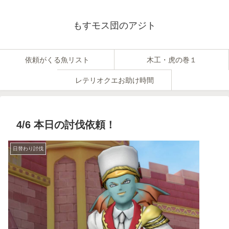
もすモス団のアジト
依頼がくる魚リスト
木工・虎の巻１
レテリオクエお助け時間
4/6 本日の討伐依頼！
日替わり討伐