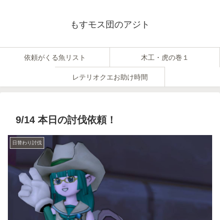
もすモス団のアジト
依頼がくる魚リスト
木工・虎の巻１
レテリオクエお助け時間
9/14 本日の討伐依頼！
日替わり討伐