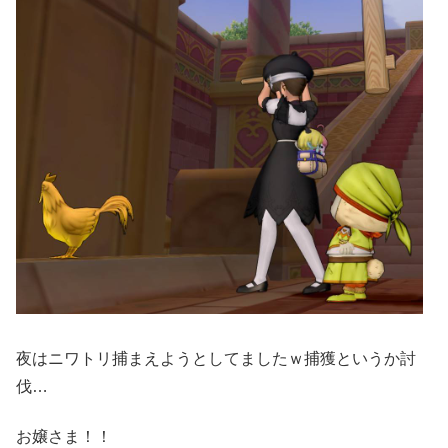
夜はニワトリ捕まえようとしてましたｗ捕獲というか討
伐…
お嬢さま！！