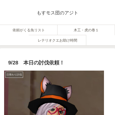
もすモス団のアジト
依頼がくる魚リスト
木工・虎の巻１
レテリオクエお助け時間
9/28 本日の討伐依頼！
日替わり討伐