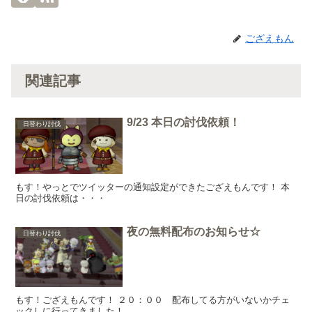
ござえもん
関連記事
9/23 本日の討伐依頼！
日替わり討伐
もす！やっとでツイッターの通知設定ができたござえもんです！ 本
日の討伐依頼は・・・
夜の無料配布のお知らせ☆
日替わり討伐
もす！ござえもんです！ ２０：００ 配布してる方がいないかチェ
ックしに行ってきました！